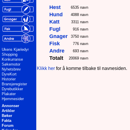
Hest
6535 navn
Hund
4088 navn
Katt
3311 navn
Fugl
916 navn
Gnager
3750 navn
Fisk
776 navn
Ukens Kjæledyr
Andre
693 navn
Shopping
Totalt
20069 navn
Konkurranse
Søkemotor
Klikk her
for å komme tilbake til navnesiden.
Nyhetsbrev
DyreKort
Historier
Bransjeregister
Dyrebutikker
Plakater
Hjemmesider
Annonser
Artikler
Bøker
Fakta
Forum