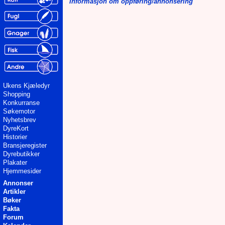
Informasjon om oppføring/annonsering
Ukens Kjæledyr
Shopping
Konkurranse
Søkemotor
Nyhetsbrev
DyreKort
Historier
Bransjeregister
Dyrebutikker
Plakater
Hjemmesider
Annonser
Artikler
Bøker
Fakta
Forum