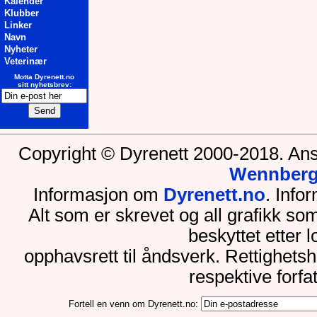
Kalender
Klubber
Linker
Navn
Nyheter
Veterinær
Motta Dyrenett.no
sitt nyhetsbrev:
Copyright © Dyrenett 2000-2018. Ans
Wennber
Informasjon om
Dyrenett.no
. Inf
Alt som er skrevet og all grafikk so
beskyttet etter 
opphavsrett til åndsverk. Rettighets
respektive forfa
Fortell en venn om Dyrenett.no: