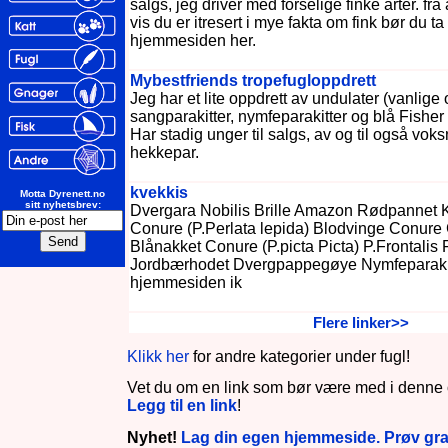
salgs, jeg driver med forselige finke arter. fra 
vis du er itresert i mye fakta om fink bør du ta
hjemmesiden her.
Mybestfriends tropefugloppdrett
Jeg har et lite oppdrett av undulater (vanlige
sangparakitter, nymfeparakitter og blå Fishe
Har stadig unger til salgs, av og til også vok
hekkepar.
kvekkis
Motta Dyrenett.no
sitt nyhetsbrev:
Dvergara Nobilis Brille Amazon Rødpannet K
Conure (P.Perlata lepida) Blodvinge Conure
Blånakket Conure (P.picta Picta) P.Frontalis 
Jordbærhodet Dvergpappegøye Nymfeparakit
hjemmesiden ik
Flere linker>>
Klikk her
for andre kategorier under fugl!
Vet du om en link som bør være med i denne 
Legg til en link
!
Nyhet!
Lag din egen hjemmeside. Prøv grat