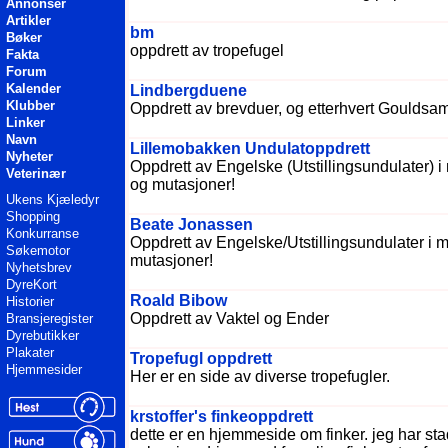
Annonser
Artikler
bm
Bøker
oppdrett av tropefugel
Fakta
Forum
Kalender
Lindbergduene
Klubber
Oppdrett av brevduer, og etterhvert Gouldsa
Linker
Navn
Lillemobakken Undulatoppdrett
Nyheter
Oppdrett av Engelske (Utstillingsundulater) i 
Veterinær
og mutasjoner!
Ukens Kjæledyr
Shopping
Beate Jonassen
Konkurranse
Oppdrett av Engelske/Utstillingsundulater i m
Søkemotor
mutasjoner!
Nyhetsbrev
DyreKort
Roald Bibow
Historier
Oppdrett av Vaktel og Ender
Bransjeregister
Dyrebutikker
Plakater
Tropefugl oppdrett
Hjemmesider
Her er en side av diverse tropefugler.
krstoffer's finkeoppdrett
dette er en hjemmeside om finker. jeg har sta