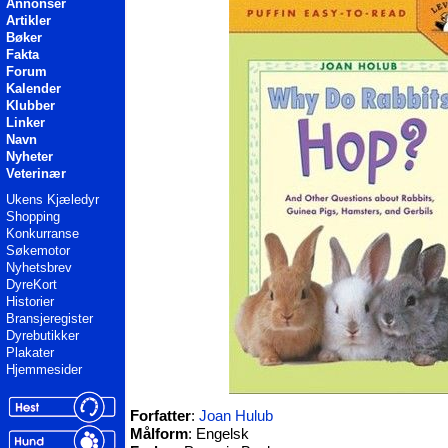
Annonser
Artikler
Bøker
Fakta
Forum
Kalender
Klubber
Linker
Navn
Nyheter
Veterinær
Ukens Kjæledyr
Shopping
Konkurranse
Søkemotor
Nyhetsbrev
DyreKort
Historier
Bransjeregister
Dyrebutikker
Plakater
Hjemmesider
Forfatter
:
Joan Hulub
Målform
: Engelsk