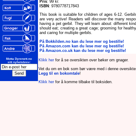
Pris
: 99 kr.
ISBN
: 9780778717843
This book is suitable for children of ages 6-12. Gerbi
are very active! Readers will discover the many respons
having a pet gerbil. They will learn about: different kin
should eat; creating a great cage; grooming for healthy
and caring for multiple gerbils.
På Bokkilden.no kan du lese mer og bestille!
På Amazon.com kan du lese mer og bestille!
På Amazon.co.uk kan du lese mer og bestille!
Motta Dyrenett.no
Klikk her
for å se oversikten over bøker om gnager.
sitt nyhetsbrev:
Vet du om en bok som bør være med i denne oversikt
Legg til en bokomtale
!
Klikk her
for å komme tilbake til boksiden.