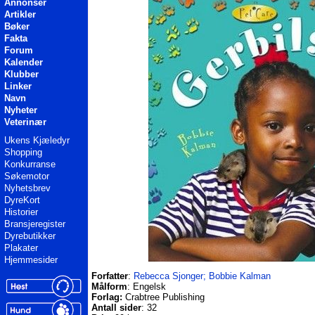
Annonser
Artikler
Bøker
Fakta
Forum
Kalender
Klubber
Linker
Navn
Nyheter
Veterinær
Ukens Kjæledyr
Shopping
Konkurranse
Søkemotor
Nyhetsbrev
DyreKort
Historier
Bransjeregister
Dyrebutikker
Plakater
Hjemmesider
Forfatter
:
Rebecca Sjonger; Bobbie Kalman
Målform
: Engelsk
Forlag:
Crabtree Publishing
Antall sider
: 32