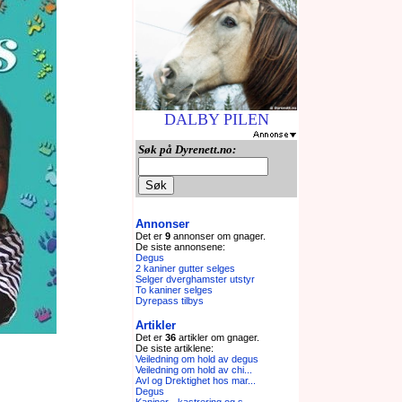
DALBY PILEN
Søk på Dyrenett.no:
Annonser
Det er
9
annonser om gnager.
De siste annonsene:
Degus
2 kaniner gutter selges
Selger dverghamster utstyr
To kaniner selges
Dyrepass tilbys
Artikler
Det er
36
artikler om gnager.
De siste artiklene:
Veiledning om hold av degus
Veiledning om hold av chi...
Avl og Drektighet hos mar...
Degus