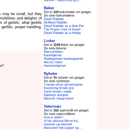
Kaniner - kastrering og s...
Bøker
Det er
224
bokomtaler om gnager.
ls may be small, but they
De siste bokomtalene:
ibilities and delights of
Dwarf Rabbits
ds of gerbils; what gerbils
All About Rabbits
Dwarf Rabbits as a New Pet
 gerbils; proper handling;
The Proper Care of Dwarf ...
Dwarf Rabbits as a Hobby
Linker
Det er
1149
linker om gnager.
De siste linkene:
MarsvinSiden
Kaninhjørnet
Reklingsholm Kaninoppdrett
Micros rotteri
en?
Hamsterhjørnet
Nyheter
Det er
31
nyheter om gnager.
De siste nyhetene:
Trampe trives på pensjonat
Kastrering til halv pris
Kanin funnet i søpla
Kjæledyr dumpes
Marsvin i lange baner
Veterinær
Det er
152
spørsmål om gnager.
De siste spørsmålene:
Hva er dette?
Vi har akkurat fått en ka...
hamster og internett
Marsvinet mitt.Lopper og ...