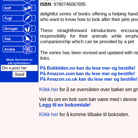
ISBN
: 9780746067895
delightful series of books offering a helping ha
who want to know how to look after their pets pr
These straightforward introductions encour
responsibility for their animals while emp
companionship which can be provided by a pet
The series has been revised and updated with n
links.
Motta Dyrenett.no
sitt nyhetsbrev:
På Bokkilden.no kan du lese mer og bestille!
På Amazon.com kan du lese mer og bestille!
På Amazon.co.uk kan du lese mer og bestille!
Klikk her
for å se oversikten over bøker om g
Vet du om en bok som bør være med i denne 
Legg til en bokomtale
!
Klikk her
for å komme tilbake til boksiden.