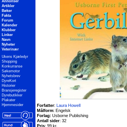
Annonser
Artikler
Bøker
Fakta
Forum
Kalender
Klubber
Linker
Navn
Nyheter
Veterinær
Ukens Kjæledyr
Shopping
Konkurranse
Søkemotor
Nyhetsbrev
DyreKort
Historier
Bransjeregister
Dyrebutikker
Plakater
Hjemmesider
Forfatter
:
Laura Howell
Målform
: Engelsk
Forlag:
Usborne Publishing
Antall sider
: 32
Pris
: 99 kr.