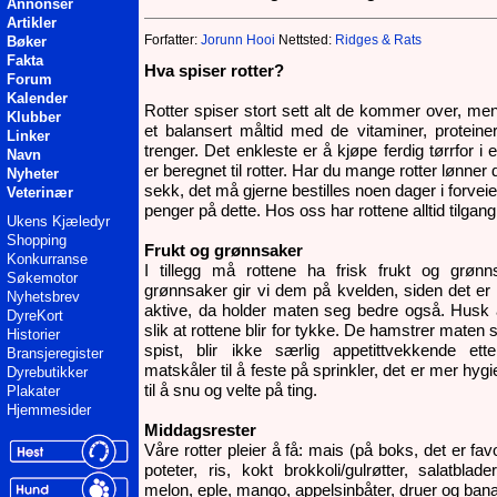
Annonser
Artikler
Forfatter:
Jorunn Hooi
Nettsted:
Ridges & Rats
Bøker
Fakta
Hva spiser rotter?
Forum
Kalender
Rotter spiser stort sett alt de kommer over, men 
Klubber
et balansert måltid med de vitaminer, proteiner
Linker
trenger. Det enkleste er å kjøpe ferdig tørrfo
Navn
er beregnet til rotter. Har du mange rotter lønner
Nyheter
sekk, det må gjerne bestilles noen dager i forve
Veterinær
penger på dette. Hos oss har rottene alltid tilgang t
Ukens Kjæledyr
Shopping
Frukt og grønnsaker
Konkurranse
I tillegg må rottene ha frisk frukt og grønn
Søkemotor
grønnsaker gir vi dem på kvelden, siden det er
Nyhetsbrev
aktive, da holder maten seg bedre også. Husk 
DyreKort
slik at rottene blir for tykke. De hamstrer maten 
Historier
spist, blir ikke særlig appetittvekkende et
Bransjeregister
matskåler til å feste på sprinkler, det er mer hyg
Dyrebutikker
til å snu og velte på ting.
Plakater
Hjemmesider
Middagsrester
Våre rotter pleier å få: mais (på boks, det er favo
poteter, ris, kokt brokkoli/gulrøtter, salatblade
melon, eple, mango, appelsinbåter, druer og ban