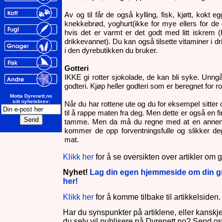
Av og til får de også kylling, fisk, kjøtt, kokt e
knekkebrød, yoghurt(ikke for mye ellers for d
hvis det er varmt er det godt med litt iskrem (
drikkevannet). Du kan også tilsette vitaminer i d
i den dyrebutikken du bruker.
Gotteri
IKKE gi rotter sjokolade, de kan bli syke. Unn
godteri. Kjøp heller godteri som er beregnet for ro
Motta Dyrenett.no
sitt nyhetsbrev:
Når du har rottene ute og du for eksempel sitter 
til å rappe maten fra deg. Men dette er også en fin 
tamme. Men da må du regne med at en annen 
kommer de opp forventningsfulle og slikker d
mat.
Klikk her
for å se oversikten over artikler om 
Nyhet!
Lag din egen hjemmeside om din gn
her!
Klikk her
for å komme tilbake til artikkelsiden.
Har du synspunkter på artiklene, eller kanskje
du selv vil publisere på Dyrenett.no? Send o