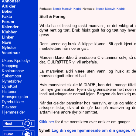
Annonser
Artikler
Forfatter:
Norsk Marsvin Klubb
Nettsted:
Norsk Marsvin Klubb
Bøker
Fakta
Stell & Foring
Forum
Vil du ha et friskt og raskt marsvin , er det viktig at 
Kalender
dyret rent og tørt. Bruk friskt godt for og tørt høy hve
Klubber
gress.
Linker
Navn
Rens ørene og husk å klippe klørne. Bli godt kjent 
Nyheter
merkelettere når noe er galt.
Veterinær
Marsvin klarer ikke å produsere C-vitaminer selv, så de
Ukens Kjæledyr
det. GULRØTTER vi vil anbefale.
Shopping
Konkurranse
La marsvinet aldri være uten vann, og husk at det
marsvinetgodt etter et bad.
Søkemotor
Nyhetsbrev
Hvis marsvinet skulle få DIARE, kan det i mange tilfell
DyreKort
for mye grønnsaker! Fjern da grønnsakene helt noen d
Historier
inntil avføringen er normal igjen. Begynn da forsiktig 
Bransjeregister
Dyrebutikker
Når det gjelder parasitter hos marsvin, er lus og midd 
Plakater
artsspesifikke, dvs at de går kun på marsvin og det
Hjemmesider
artfamiliens andre dyr blir smittet.
Klikk her
for å se oversikten over artikler om gnager.
Nyhet!
Lag din egen hjemmeside om din gnager. Prø