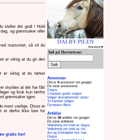
du steller det godt ! Hold
r dag, og grønnsaker eller
DALBY PILEN
med marsvinet, så vil du
Søk på Dyrenett.no:
t er viktig at du gir den
 er viktig at du tørker
Annonser
Det er
9
annonser om gnager.
De siste annonsene:
er skyldes at det har fått
Degus
ager og bruk kun tørrfor
2 kaniner gutter selges
med grønnsaker igjen.
Selger dverghamster utstyr
To kaniner selges
Dyrepass tilbys
de mest vanlige. Disse er
 er derfor ikke fare for
Artikler
Det er
36
artikler om gnager.
De siste artiklene:
Veiledning om hold av degus
Veiledning om hold av chi...
Avl og Drektighet hos mar...
v gratis her!
Degus