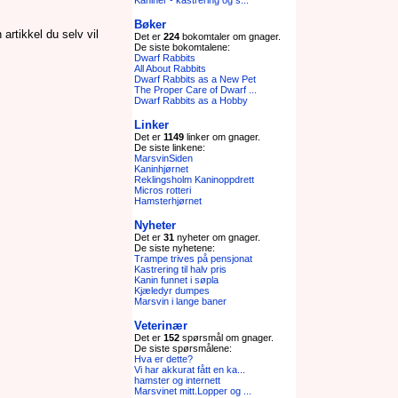
Kaniner - kastrering og s...
Bøker
artikkel du selv vil
Det er
224
bokomtaler om gnager.
De siste bokomtalene:
Dwarf Rabbits
All About Rabbits
Dwarf Rabbits as a New Pet
The Proper Care of Dwarf ...
Dwarf Rabbits as a Hobby
Linker
Det er
1149
linker om gnager.
De siste linkene:
MarsvinSiden
Kaninhjørnet
Reklingsholm Kaninoppdrett
Micros rotteri
Hamsterhjørnet
Nyheter
Det er
31
nyheter om gnager.
De siste nyhetene:
Trampe trives på pensjonat
Kastrering til halv pris
Kanin funnet i søpla
Kjæledyr dumpes
Marsvin i lange baner
Veterinær
Det er
152
spørsmål om gnager.
De siste spørsmålene:
Hva er dette?
Vi har akkurat fått en ka...
hamster og internett
Marsvinet mitt.Lopper og ...