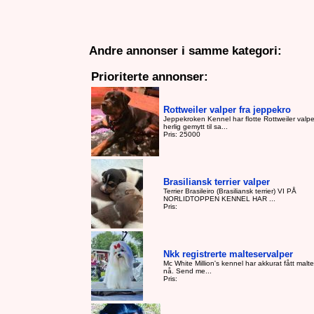
Andre annonser i samme kategori:
Prioriterte annonser:
Rottweiler valper fra jeppekro
Jeppekroken Kennel har flotte Rottweiler valp
herlig gemytt til sa...
Pris: 25000
Brasiliansk terrier valper
Terrier Brasileiro (Brasiliansk terrier) VI PÅ
NORLIDTOPPEN KENNEL HAR ...
Pris:
Nkk registrerte malteservalper
Mc White Million's kennel har akkurat fått malt
nå. Send me...
Pris: