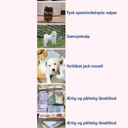
Tysk spets/mittelspitz valpar
Samojedvalp
Strihåret jack russell
Ærlig og pålitelig lånetilbud
Ærlig og pålitelig lånetilbud