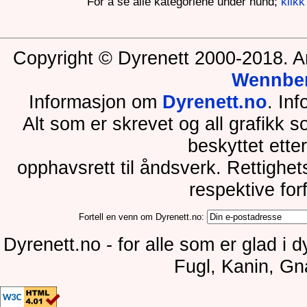
For å se alle kategoriene under hund;
klikk
Copyright © Dyrenett 2000-2018. A
Wennbe
Informasjon om
Dyrenett.no
. In
Alt som er skrevet og all grafikk 
beskyttet ette
opphavsrett til åndsverk. Rettighe
respektive for
Fortell en venn om Dyrenett.no:
Dyrenett.no - for alle som er glad i 
Fugl, Kanin, Gn