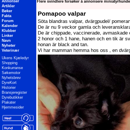
Annonser
Flere svindlere forsøker å annonsere miniatyrhunde
Artikler
Bøker
Pomapoo valpar
Fakta
Söta blandras valpar, dvärgpudel/ pomeran
Forum
Kalender
De är nu 9 veckor gamla och leveransklar
Klubber
De är chippade, vaccinerade, avmaskade o
Linker
2 honor och 1 hane, hanen och en tik är sv
Navn
honan är black and tan.
Nyheter
Vi har mamman hemma hos oss , en dvärg
Veterinær
Ukens Kjæledyr
Shopping
Konkurranse
Søkemotor
Nyhetsbrev
DyreKort
Historier
Bransjeregister
Dyrebutikker
Plakater
Hjemmesider