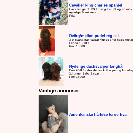
Cavalier king charles spaniel
Har 2 ledige CKCS for salg En B/T og en ruby 
nydelige Foreldrene ...
Pris:
Dvärg/mellan pudel reg skk
3 st svarta han valpar Finnes efter hälso testa
Födda 18/10-1...
Pris: 18000
Nydelige dachsvalper langhår
Den 28/8 föddes det en kull valper og fordelin
2.hanner 1.röd 1.svar...
Pris: 14000
Vanlige annonser:
Amerikanske hårløse terrierhva