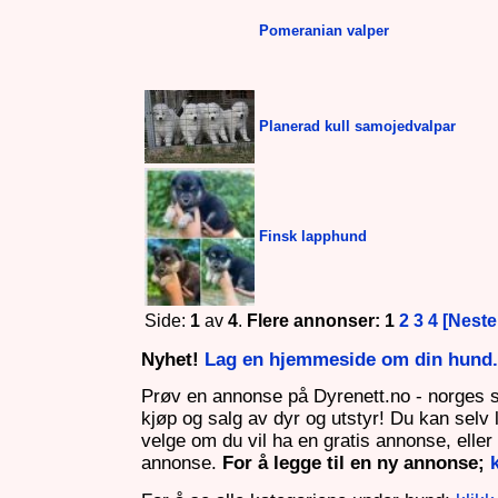
Pomeranian valper
Planerad kull samojedvalpar
Finsk lapphund
Side:
1
av
4
.
Flere annonser: 1
2
3
4
[Neste
Nyhet!
Lag en hjemmeside om din hund. 
Prøv en annonse på Dyrenett.no - norges 
kjøp og salg av dyr og utstyr! Du kan selv
velge om du vil ha en gratis annonse, eller e
annonse.
For å legge til en ny annonse;