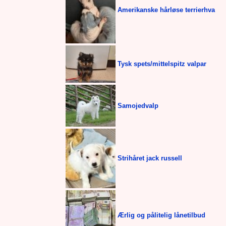
Amerikanske hårløse terrierhva
Tysk spets/mittelspitz valpar
Samojedvalp
Strihåret jack russell
Ærlig og pålitelig lånetilbud