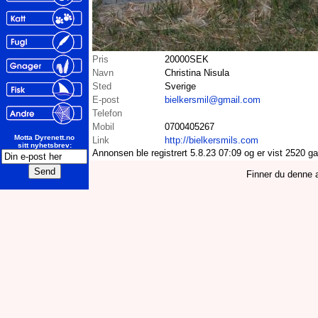
Pris
20000SEK
Navn
Christina Nisula
Sted
Sverige
E-post
bielkersmil@gmail.com
Telefon
Mobil
0700405267
Motta Dyrenett.no
Link
http://bielkersmils.com
sitt nyhetsbrev:
Annonsen ble registrert 5.8.23 07:09 og er vist 2520 g
Finner du denne