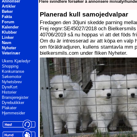
Annonser
Flere svindlere forsøker å annonsere miniatyrhunde
Artikler
Bøker
Planerad kull samojedvalpar
Fakta
Fredagen den 30juni skedde parning mellan
Forum
Kalender
Frej regnr:SE45027/2018 och Bielkersmils 
Klubber
40706/2019 så nu hoppas vi att det föds fr
Linker
Om du är intresserad av att köpa en valp h
Navn
om föräldradjuren, kullens stamtavla mm 
Nyheter
bielkersmils.com under fliken Nyheter.
Veterinær
Ukens Kjæledyr
Shopping
Konkurranse
Søkemotor
Nyhetsbrev
DyreKort
Historier
Bransjeregister
Dyrebutikker
Plakater
Hjemmesider