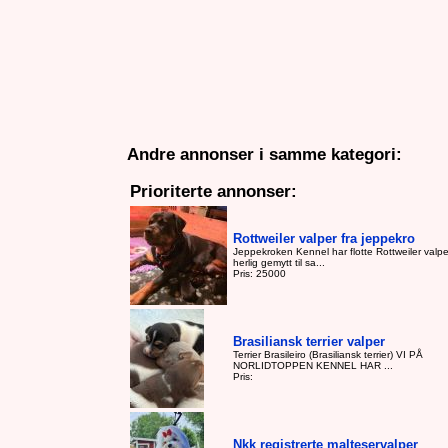
Andre annonser i samme kategori:
Prioriterte annonser:
Rottweiler valper fra jeppekro
Jeppekroken Kennel har flotte Rottweiler valp
herlig gemytt til sa...
Pris: 25000
Brasiliansk terrier valper
Terrier Brasileiro (Brasiliansk terrier) VI PÅ
NORLIDTOPPEN KENNEL HAR ...
Pris:
Nkk registrerte malteservalper