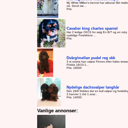
Mc White Million's kennel har akkurat fått malt
nå. Send me...
Pris:
Cavalier king charles spaniel
Har 2 ledige CKCS for salg En B/T og en ruby 
nydelige Foreldrene ...
Pris:
Dvärg/mellan pudel reg skk
3 st svarta han valpar Finnes efter hälso testa
Födda 18/10-1...
Pris: 18000
Nydelige dachsvalper langhår
Den 28/8 föddes det en kull valper og fordelin
2.hanner 1.röd 1.svar...
Pris: 14000
Vanlige annonser: