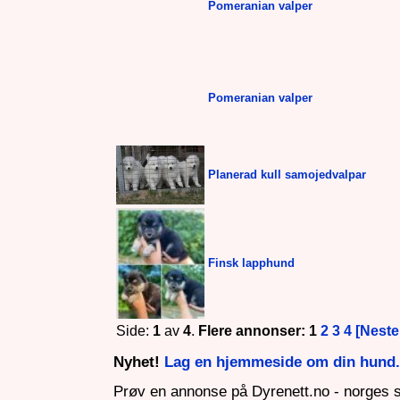
Pomeranian valper
Pomeranian valper
Planerad kull samojedvalpar
Finsk lapphund
Side:
1
av
4
.
Flere annonser: 1
2
3
4
[Neste
Nyhet!
Lag en hjemmeside om din hund. 
Prøv en annonse på Dyrenett.no - norges 