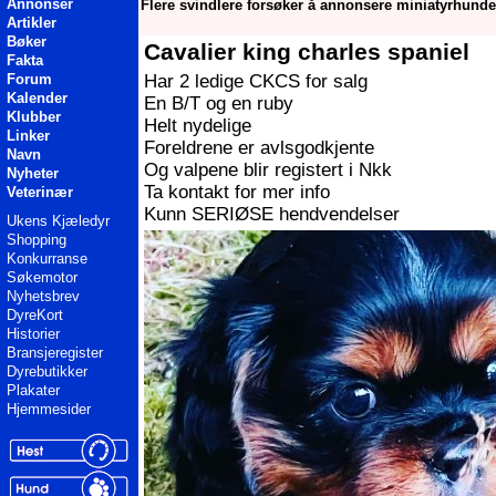
Annonser
Flere svindlere forsøker å annonsere miniatyrhunde
Artikler
Bøker
Cavalier king charles spaniel
Fakta
Har 2 ledige CKCS for salg
Forum
Kalender
En B/T og en ruby
Klubber
Helt nydelige
Linker
Foreldrene er avlsgodkjente
Navn
Og valpene blir registert i Nkk
Nyheter
Ta kontakt for mer info
Veterinær
Kunn SERIØSE hendvendelser
Ukens Kjæledyr
Shopping
Konkurranse
Søkemotor
Nyhetsbrev
DyreKort
Historier
Bransjeregister
Dyrebutikker
Plakater
Hjemmesider