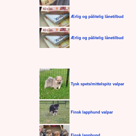
Ærlig og pålitelig lånetilbud
Ærlig og pålitelig lånetilbud
Tysk spets/mittelspitz valpar
Finsk lapphund valpar
Finsk lapphund