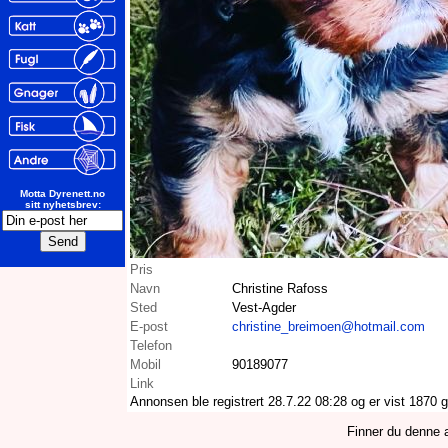
Motta Dyrenett.no
sitt nyhetsbrev:
Pris
Navn
Christine Rafoss
Sted
Vest-Agder
E-post
christine_breimoen@hotmail.com
Telefon
Mobil
90189077
Link
Annonsen ble registrert 28.7.22 08:28 og er vist 1870 
Finner du denne