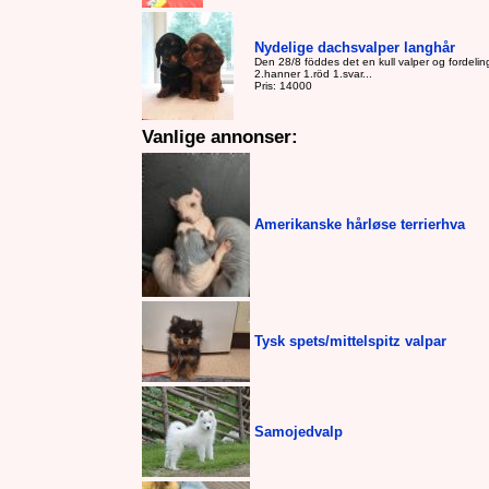
Nydelige dachsvalper langhår
Den 28/8 föddes det en kull valper og fordelin
2.hanner 1.röd 1.svar...
Pris: 14000
Vanlige annonser:
Amerikanske hårløse terrierhva
Tysk spets/mittelspitz valpar
Samojedvalp