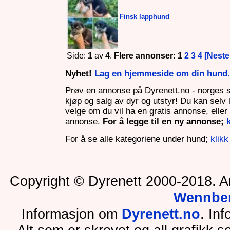
Finsk lapphund
Side:
1
av
4
.
Flere annonser: 1
2
3
4
[Neste
Nyhet!
Lag en hjemmeside om din hund. 
Prøv en annonse på Dyrenett.no - norges 
kjøp og salg av dyr og utstyr! Du kan selv
velge om du vil ha en gratis annonse, eller e
annonse.
For å legge til en ny annonse;
For å se alle kategoriene under hund;
klikk
Copyright © Dyrenett 2000-2018. A
Wennbe
Informasjon om
Dyrenett.no
. In