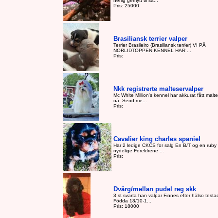
herlig gemytt til sa...
Pris: 25000
Brasiliansk terrier valper
Terrier Brasileiro (Brasiliansk terrier) VI PÅ
NORLIDTOPPEN KENNEL HAR ...
Pris:
Nkk registrerte malteservalper
Mc White Million's kennel har akkurat fått malt
nå. Send me...
Pris:
Cavalier king charles spaniel
Har 2 ledige CKCS for salg En B/T og en ruby 
nydelige Foreldrene ...
Pris:
Dvärg/mellan pudel reg skk
3 st svarta han valpar Finnes efter hälso testa
Födda 18/10-1...
Pris: 18000