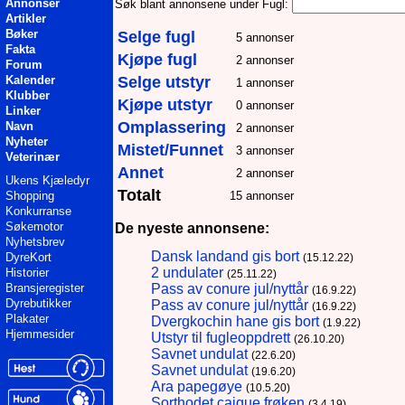
Annonser
Søk blant annonsene under Fugl:
Artikler
Bøker
Selge fugl
5 annonser
Fakta
Kjøpe fugl
2 annonser
Forum
Kalender
Selge utstyr
1 annonser
Klubber
Kjøpe utstyr
0 annonser
Linker
Omplassering
Navn
2 annonser
Nyheter
Mistet/Funnet
3 annonser
Veterinær
Annet
2 annonser
Ukens Kjæledyr
Totalt
Shopping
15 annonser
Konkurranse
Søkemotor
De nyeste annonsene:
Nyhetsbrev
Dansk landand gis bort
DyreKort
(15.12.22)
2 undulater
Historier
(25.11.22)
Pass av conure jul/nyttår
Bransjeregister
(16.9.22)
Dyrebutikker
Pass av conure jul/nyttår
(16.9.22)
Plakater
Dvergkochin hane gis bort
(1.9.22)
Hjemmesider
Utstyr til fugleoppdrett
(26.10.20)
Savnet undulat
(22.6.20)
Savnet undulat
(19.6.20)
Ara papegøye
(10.5.20)
Sorthodet caique frøken
(3.4.19)