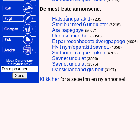
De mest leste annonsene:
Halsbåndparakitt
(7235)
Stort bur med 6 undulater
(6218)
Ara papegøye
(5077)
Undulat med bur
(5056)
Et par rosenhodete dvergpapegø
(4906)
Hvit nymfeparakitt savnet.
(4858)
Sorthodet caique frøken
(4762)
Savnet undulat
(3596)
Motta Dyrenett.no
Savnet undulat
(3375)
sitt nyhetsbrev:
Dansk landand gis bort
(3197)
Klikk her
for å sette inn en ny annonse!